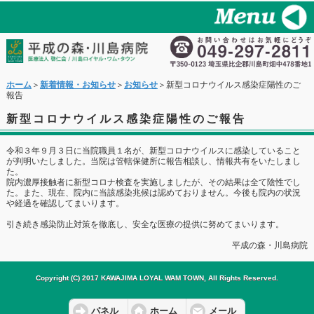
ホーム
＞
新着情報・お知らせ
＞
お知らせ
＞新型コロナウイルス感染症陽性のご
報告
新型コロナウイルス感染症陽性のご報告
令和３年９月３日に当院職員１名が、新型コロナウイルスに感染していること
が判明いたしました。当院は管轄保健所に報告相談し、情報共有をいたしまし
た。
院内濃厚接触者に新型コロナ検査を実施しましたが、その結果は全て陰性でし
た。また、現在、院内に当該感染兆候は認めておりません。今後も院内の状況
や経過を確認してまいります。
引き続き感染防止対策を徹底し、安全な医療の提供に努めてまいります。
平成の森・川島病院
Copyright (C) 2017 KAWAJIMA LOYAL WAM TOWN, All Rights Reserved.
パネル
ホーム
メール