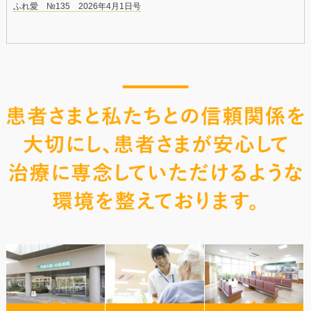
ふれ愛 №135 2026年4月1日号
2026年7月23日
2021年3月23日
2026年8月1日
桶川駅送迎 バス待機場所変更のお知らせ
『春まつり』の中止について
ふれ愛 №137 2026年8月1日号
2026年5月28日
2020年2月19日
2026年6月3日
訪問歯科について
『雛祭り』（桃の節句）
ふれ愛 №136 2026年6月1日号
2026年5月2日
2020年1月6日
2026年4月3日
面会時間の変更について
『獅子舞』が来院しました。
ふれ愛 №135 2026年4月1日号
2026年4月27日
2019年12月18日
2026年2月3日
診療時間変更のご案内
「クリスマス会２０１９」を開催しました。
ふれ愛 №134 2026年2月1日号
2025年12月3日
2019年12月3日
2025年12月3日
年末年始 休診のお知らせ
「第29回 川島ロイヤル・ワム・タウン研究発表会」を開催いたしました。
ふれ愛 №133 2025年12月1日号
2025年12月3日
2019年11月22日
2025年10月2日
2025年度 年末年始の駅送迎について
「第25回かわじま音楽祭」に出演させて頂きました。
ふれ愛 №132 2025年10月1日号
2025年12月3日
2017年8月29日
2025年8月4日
2025年度 年末年始の面会について
敬老会のお知らせ
ふれ愛 №131 2025年8月1日号