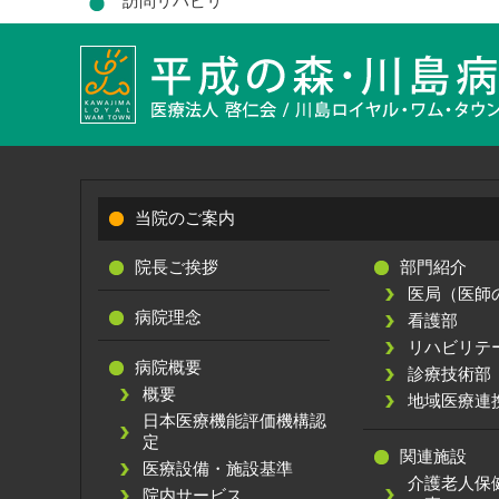
訪問リハビリ
当院のご案内
院長ご挨拶
部門紹介
医局（医師
病院理念
看護部
リハビリテ
病院概要
診療技術部
概要
地域医療連
日本医療機能評価機構認
定
関連施設
医療設備・施設基準
介護老人保
院内サービス