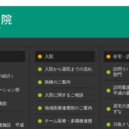
入院
在宅・
入院から退院までの流れ
訪問リ
部門
の紹介）
病棟のご案内
訪問看
ーション部
平成の
入院に関するご相談
携部
居宅介
地域医療連携部のご案内
ずな
チーム医療・多職種連携
川島ク
健施設 平成