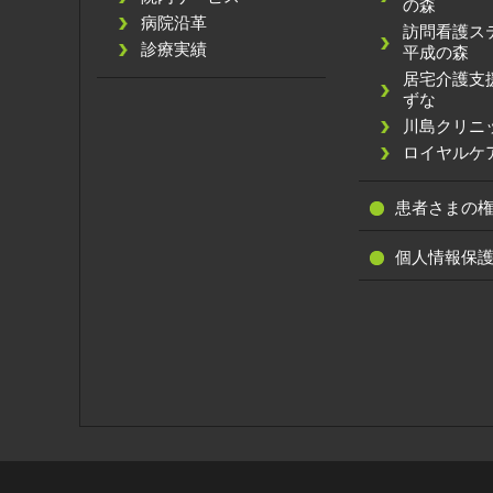
の森
病院沿革
訪問看護
診療実績
平成の森
居宅介護支
ずな
川島クリニ
ロイヤルケ
患者さまの
個人情報保