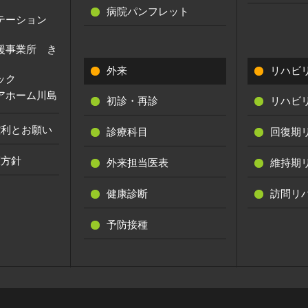
病院パンフレット
ステーション
援事業所 き
外来
リハビ
ック
アホーム川島
初診・再診
リハビ
権利とお願い
診療科目
回復期
護方針
外来担当医表
維持期
健康診断
訪問リ
予防接種