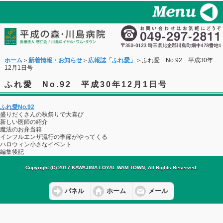
ホーム
＞
新着情報・お知らせ
＞
広報誌「ふれ愛」
＞ふれ愛 No.92 平成30年
12月1日号
ふれ愛 No.92 平成30年12月1日号
ふれ愛No.92
盛りだくさんの秋祭りで大喜び
新しい医師の紹介
魔法のお弁当箱
インフルエンザ流行の季節がやってくる
ハロウィン小さなイベント
編集後記
Copyright (C) 2017 KAWAJIMA LOYAL WAM TOWN, All Rights Reserved.
パネル
ホーム
メール