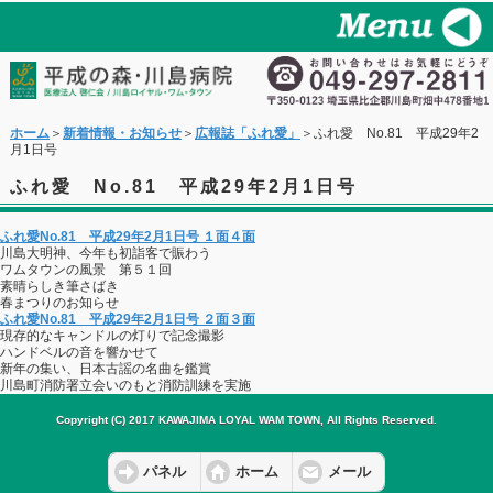
ホーム
＞
新着情報・お知らせ
＞
広報誌「ふれ愛」
＞ふれ愛 No.81 平成29年2
月1日号
ふれ愛 No.81 平成29年2月1日号
ふれ愛No.81 平成29年2月1日号 １面４面
川島大明神、今年も初詣客で賑わう
ワムタウンの風景 第５１回
素晴らしき筆さばき
春まつりのお知らせ
ふれ愛No.81 平成29年2月1日号 ２面３面
現存的なキャンドルの灯りで記念撮影
ハンドベルの音を響かせて
新年の集い、日本古謡の名曲を鑑賞
川島町消防署立会いのもと消防訓練を実施
Copyright (C) 2017 KAWAJIMA LOYAL WAM TOWN, All Rights Reserved.
パネル
ホーム
メール