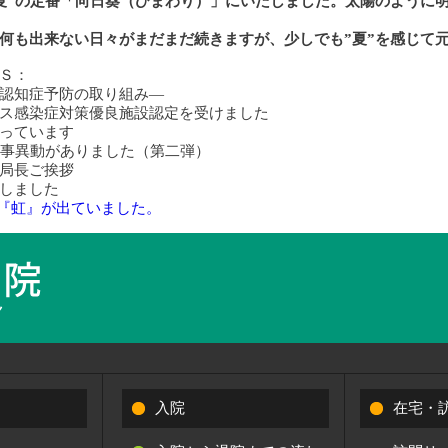
夏”の定番「向日葵（ひまわり）」にいたしました。太陽のように
何も出来ない日々がまだまだ続きますが、少しでも”夏”を感じて
Ｓ：
認知症予防の取り組み―
ス感染症対策優良施設認定を受けました
っています
人事異動がありました（第二弾）
局長ご挨拶
しました
『虹』が出ていました。
入院
在宅・