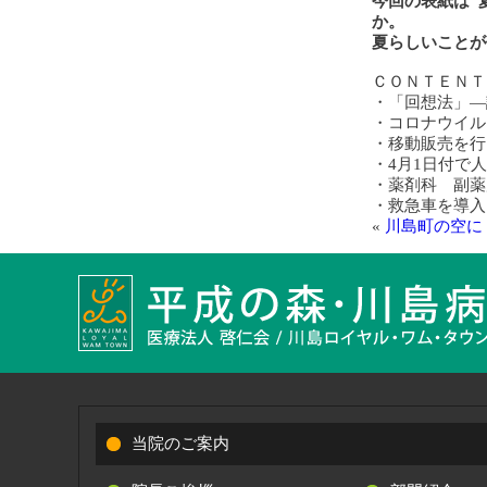
今回の表紙は”
か。
夏らしいことが
ＣＯＮＴＥＮＴ
・「回想法」―
・コロナウイル
・移動販売を行
・4月1日付で
・薬剤科 副薬
・救急車を導入
«
川島町の空に
当院のご案内