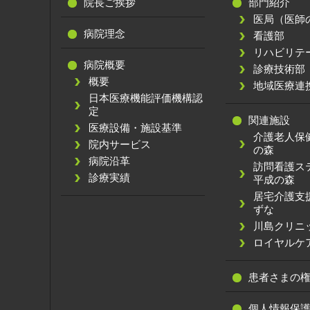
院長ご挨拶
部門紹介
医局（医師
病院理念
看護部
リハビリテ
病院概要
診療技術部
概要
地域医療連
日本医療機能評価機構認
定
関連施設
医療設備・施設基準
介護老人保
院内サービス
の森
病院沿革
訪問看護
診療実績
平成の森
居宅介護支
ずな
川島クリニ
ロイヤルケ
患者さまの
個人情報保