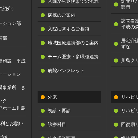
入院から退院までの流れ
訪問リ
部門
の紹介）
病棟のご案内
訪問看
ーション部
平成の
入院に関するご相談
携部
居宅介
地域医療連携部のご案内
ずな
チーム医療・多職種連携
川島ク
健施設 平成
病院パンフレット
ステーション
援事業所 き
外来
リハビ
ック
アホーム川島
初診・再診
リハビ
権利とお願い
診療科目
回復期
護方針