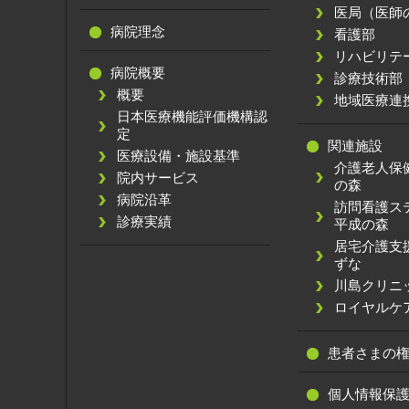
医局（医師
病院理念
看護部
リハビリテ
病院概要
診療技術部
概要
地域医療連
日本医療機能評価機構認
定
関連施設
医療設備・施設基準
介護老人保
院内サービス
の森
病院沿革
訪問看護
診療実績
平成の森
居宅介護支
ずな
川島クリニ
ロイヤルケ
患者さまの
個人情報保