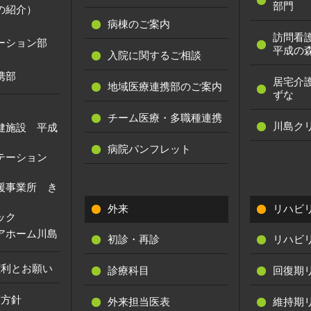
部門
の紹介）
病棟のご案内
訪問看
ーション部
平成の
入院に関するご相談
携部
居宅介
地域医療連携部のご案内
ずな
チーム医療・多職種連携
川島ク
健施設 平成
病院パンフレット
ステーション
援事業所 き
外来
リハビ
ック
アホーム川島
初診・再診
リハビ
権利とお願い
診療科目
回復期
護方針
外来担当医表
維持期