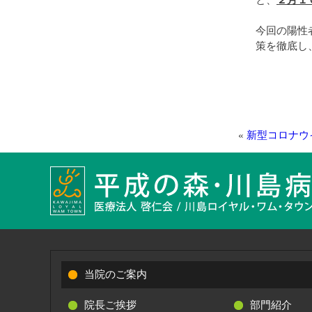
と、
２月１
今回の陽性
策を徹底し
«
新型コロナウ
当院のご案内
院長ご挨拶
部門紹介