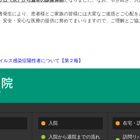
０日（水）から通常の診療体制
となりました。
なお、引き続き、入
者発生により、患者様とご家族の皆様には大変なご迷惑とご心配を
、安全・安心な医療の提供に努めてまいりますので、ご理解とご協
イルス感染症陽性者について【第２報】
入院
在宅・
入院から退院までの流れ
訪問リ