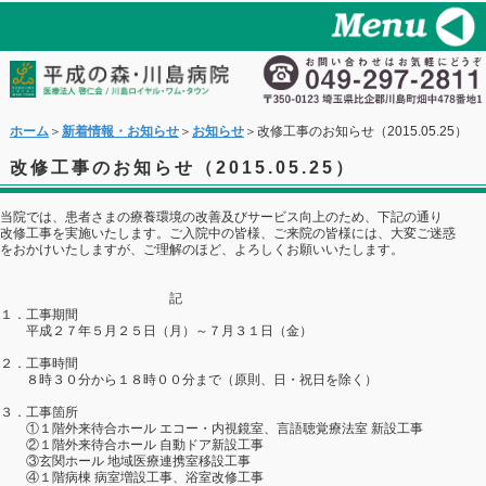
ホーム
＞
新着情報・お知らせ
＞
お知らせ
＞改修工事のお知らせ（2015.05.25）
改修工事のお知らせ（2015.05.25）
当院では、患者さまの療養環境の改善及びサービス向上のため、下記の通り
改修工事を実施いたします。ご入院中の皆様、ご来院の皆様には、大変ご迷惑
をおかけいたしますが、ご理解のほど、よろしくお願いいたします。
記
１．工事期間
平成２７年５月２５日（月）～７月３１日（金）
２．工事時間
８時３０分から１８時００分まで（原則、日・祝日を除く）
３．工事箇所
①１階外来待合ホール エコー・内視鏡室、言語聴覚療法室 新設工事
②１階外来待合ホール 自動ドア新設工事
③玄関ホール 地域医療連携室移設工事
④１階病棟 病室増設工事、浴室改修工事