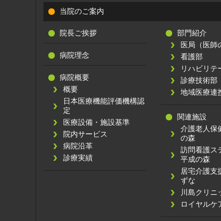
当院のご案内
院長ご挨拶
部門紹介
医局（医師
病院理念
看護部
リハビリテ
病院概要
診療技術部
概要
地域医療連
日本医療機能評価機構認
定
関連施設
医療設備・施設基準
介護老人保
院内サービス
の森
病院沿革
訪問看護
診療実績
平成の森
居宅介護支
ずな
川島クリニ
ロイヤルケ