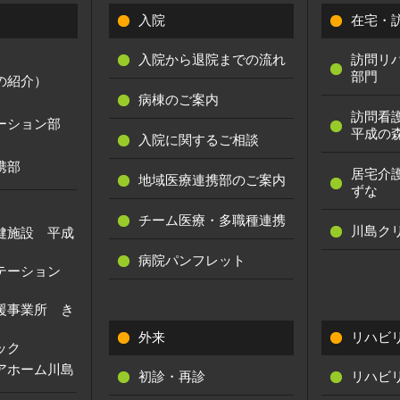
入院
在宅・
入院から退院までの流れ
訪問リ
部門
の紹介）
病棟のご案内
訪問看
ーション部
平成の
入院に関するご相談
携部
居宅介
地域医療連携部のご案内
ずな
チーム医療・多職種連携
川島ク
健施設 平成
病院パンフレット
ステーション
援事業所 き
外来
リハビ
ック
アホーム川島
初診・再診
リハビ